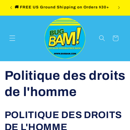
et
Trusted Since 1997 · DEET-Free · USA Made ·
passer
🚚 FRE
Family-Friendly · Pet-Friendly
au
contenu
Panier
Politique des droits
de l'homme
POLITIQUE DES DROITS
DE L'HOMME